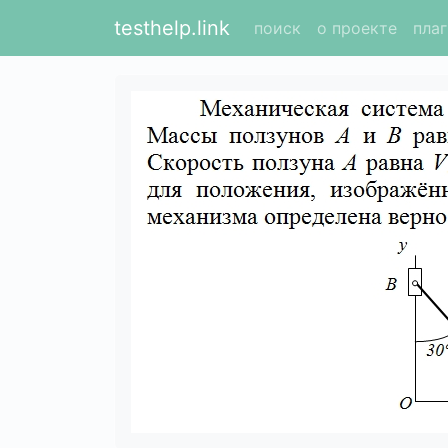
testhelp.link
поиск
о проекте
пла