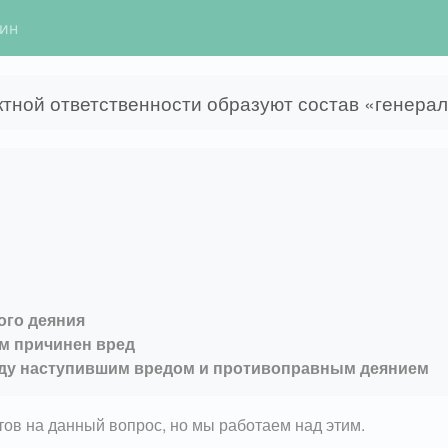
гин
ктной ответственности образуют состав «генерал
ого деяния
м причинен вред
жду наступившим вредом и противоправным деянием
етов на данный вопрос, но мы работаем над этим.