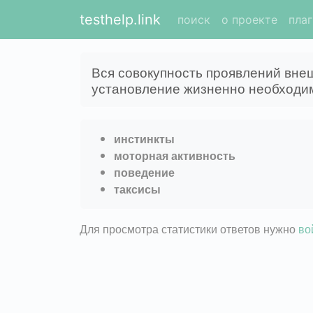
testhelp.link
поиск
о проекте
пла
Вся совокупность проявлений вне
установление жизненно необходим
инстинкты
моторная активность
поведение
таксисы
Для просмотра статистики ответов нужно
во