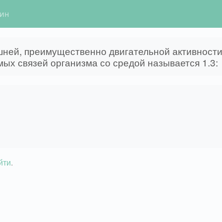
гин
шней, преимущественно двигательной активности
ых связей организма со средой называется 1.3:
йти
.