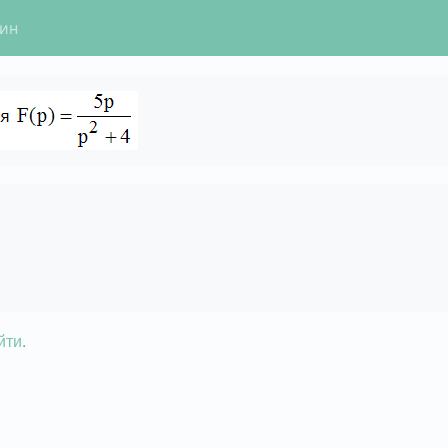
гин
йти
.