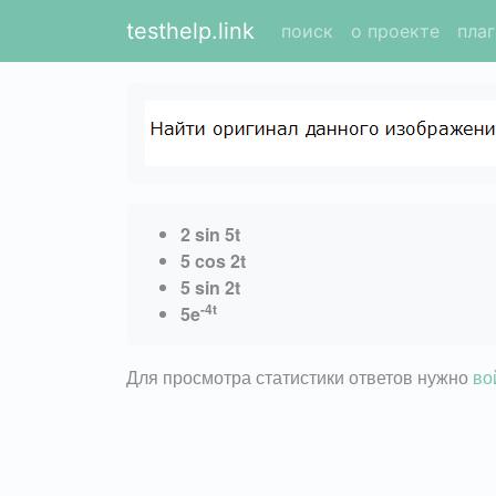
testhelp.link
поиск
о проекте
пла
2 sin 5t
5 cos 2t
5 sin 2t
-4t
5e
Для просмотра статистики ответов нужно
во