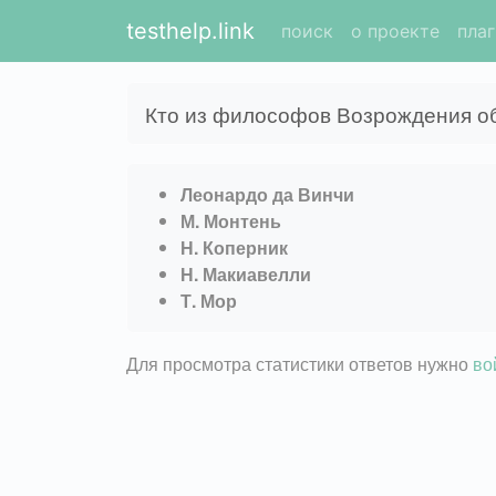
testhelp.link
поиск
о проекте
пла
Кто из философов Возрождения о
Леонардо да Винчи
М. Монтень
Н. Коперник
Н. Макиавелли
Т. Мор
Для просмотра статистики ответов нужно
во