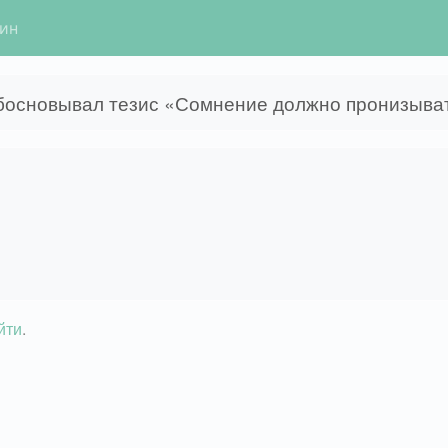
гин
босновывал тезис «Сомнение должно пронизыват
йти
.