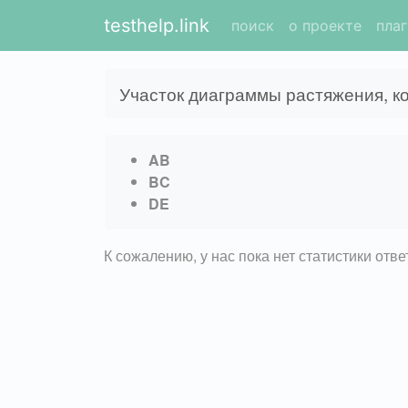
testhelp.link
поиск
о проекте
пла
Участок диаграммы растяжения, к
AB
BC
DE
К сожалению, у нас пока нет статистики отв