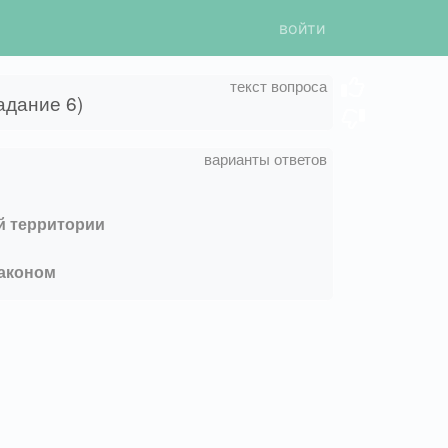
войти
адание 6)
й территории
законом