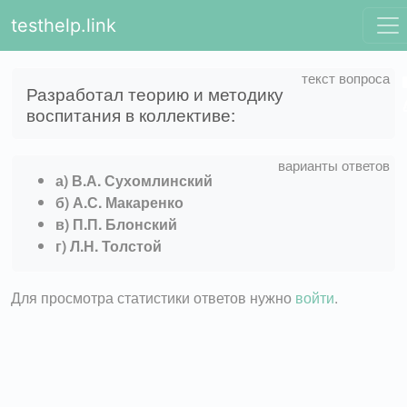
testhelp.link
Разработал теорию и методику
воспитания в коллективе:
а) В.А. Сухомлинский
б) А.С. Макаренко
в) П.П. Блонский
г) Л.Н. Толстой
Для просмотра статистики ответов нужно
войти
.