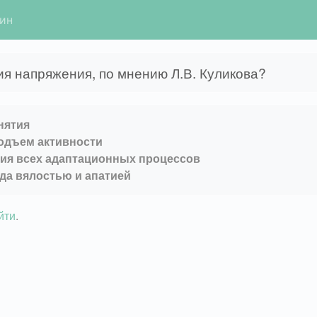
гин
ия напряжения, по мнению Л.В. Куликова?
нятия
подъем активности
ция всех адаптационных процессов
да вялостью и апатией
йти
.