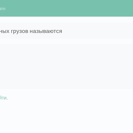
гин
ных грузов называются
йти
.