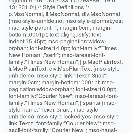
131231 0;} /* Style Definitions */
p.MsoNormal, li.MsoNormal, div.MsoNormal
{mso-style-unhide:no; mso-style-qformat:yes;
mso-style-parent:""; margin:0cm; margin-
bottom:.0001pt; text-align:justify; text-
indent:35.45pt; mso-pagination:widow-
orphan; font-size:14.0pt; font-family:"Times
New Roman","serif"; mso-fareast-font-
family:"Times New Roman";} p.MsoPlainText,
li.MsoPlainText, div.MsoPlainText {mso-style-
unhide:no; mso-style-link:"Текст Знак";
margin:0cm; margin-bottom:.0001pt; mso-
pagination:widow-orphan; font-size:10.0pt;
font-family:"Courier New"; mso-fareast-font-
family:"Times New Roman";} span.a {mso-
style-name:"Текст Знак"; mso-style-
unhide:no; mso-style-locked:yes; mso-style-
link:Текст; font-family:"Courier New"; mso-
ascii-font-family:"Courier New"; mso-hansi-