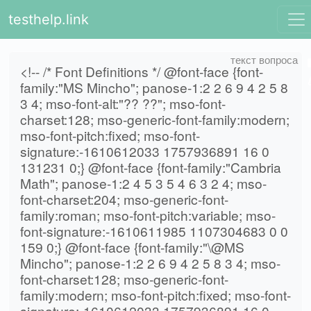
testhelp.link
<!-- /* Font Definitions */ @font-face {font-
family:"MS Mincho"; panose-1:2 2 6 9 4 2 5 8
3 4; mso-font-alt:"?? ??"; mso-font-
charset:128; mso-generic-font-family:modern;
mso-font-pitch:fixed; mso-font-
signature:-1610612033 1757936891 16 0
131231 0;} @font-face {font-family:"Cambria
Math"; panose-1:2 4 5 3 5 4 6 3 2 4; mso-
font-charset:204; mso-generic-font-
family:roman; mso-font-pitch:variable; mso-
font-signature:-1610611985 1107304683 0 0
159 0;} @font-face {font-family:"\@MS
Mincho"; panose-1:2 2 6 9 4 2 5 8 3 4; mso-
font-charset:128; mso-generic-font-
family:modern; mso-font-pitch:fixed; mso-font-
signature:-1610612033 1757936891 16 0