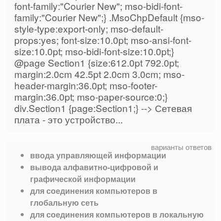
font-family:"Courier New"; mso-bidi-font-
family:"Courier New";} .MsoChpDefault {mso-
style-type:export-only; mso-default-
props:yes; font-size:10.0pt; mso-ansi-font-
size:10.0pt; mso-bidi-font-size:10.0pt;}
@page Section1 {size:612.0pt 792.0pt;
margin:2.0cm 42.5pt 2.0cm 3.0cm; mso-
header-margin:36.0pt; mso-footer-
margin:36.0pt; mso-paper-source:0;}
div.Section1 {page:Section1;} --> Сетевая
плата - это устройство...
ввода управляющей информации
вывода алфавитно-цифровой и
графической информации
для соединения компьютеров в
глобальную сеть
для соединения компьютеров в локальную