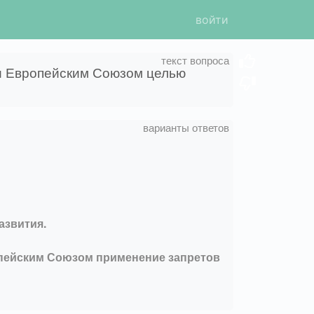
войти
и Европейским Союзом целью
азвития.
опейским Союзом применение запретов