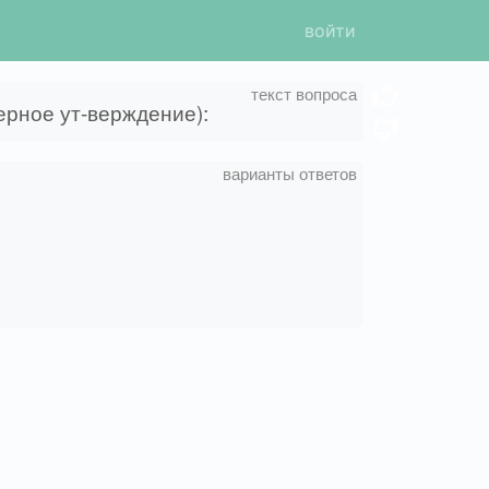
войти
рное ут-верждение):