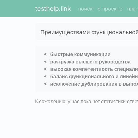
testhelp.link
поиск
о проекте
пла
Преимуществами функциональной с
быстрые коммуникации
разгрузка высшего руководства
высокая компетентность специал
баланс функционального и линейн
исключение дублирования в выпо
К сожалению, у нас пока нет статистики отв