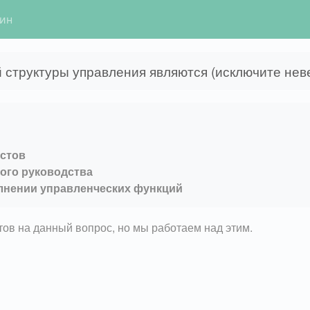
гин
труктуры управления являются (исключите неве
истов
ого руководства
лнении управленческих функций
етов на данный вопрос, но мы работаем над этим.