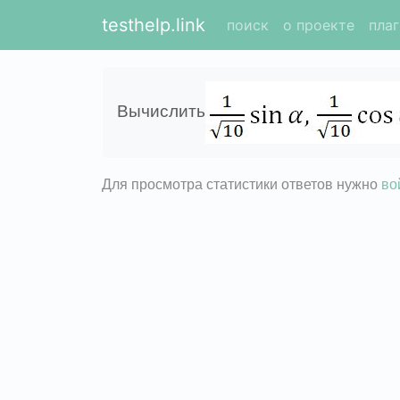
testhelp.link
поиск
о проекте
пла
Вычислить
Для просмотра статистики ответов нужно
во