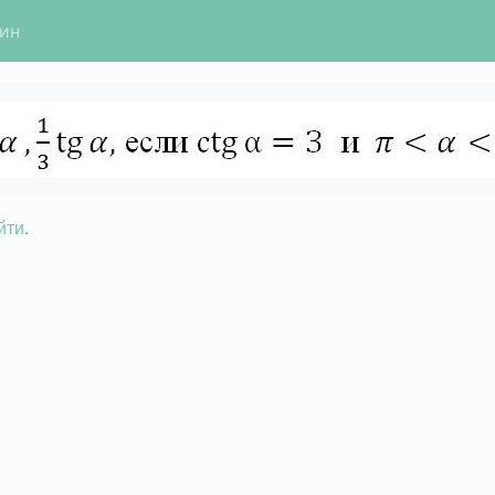
гин
йти
.