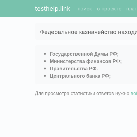
testhelp.link
поиск
о проекте
пла
Федеральное казначейство находи
Государственной Думы РФ;
Министерства финансов РФ;
Правительства РФ.
Центрального банка РФ;
Для просмотра статистики ответов нужно
во