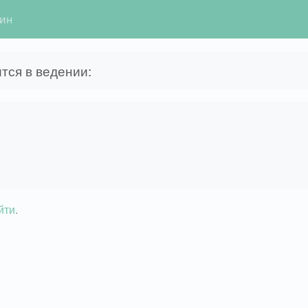
гин
тся в ведении:
йти
.