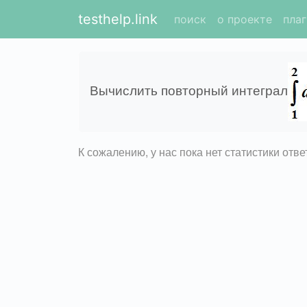
testhelp.link
поиск
о проекте
пла
Вычислить повторный интеграл
К сожалению, у нас пока нет статистики отв