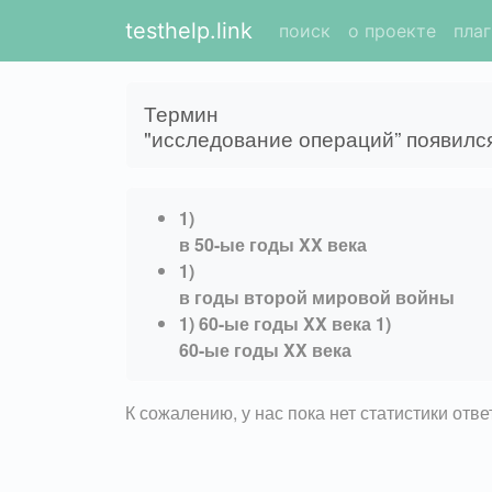
testhelp.link
поиск
о проекте
пла
Термин
"исследование операций” появилс
1)
в 50-ые годы XX века
1)
в годы второй мировой войны
1) 60-ые годы XX века 1)
60-ые годы XX века
К сожалению, у нас пока нет статистики отв