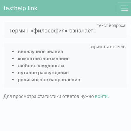
testhelp.link
Тeрмин «философия» означaет:
вненаучное знание
компетентное мнение
любовь к мудрости
путаное рассуждение
религиозное направление
Для просмотра статистики ответов нужно
войти
.