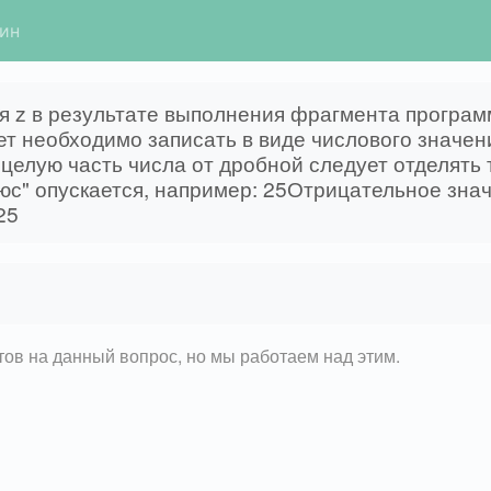
гин
z в результате выполнения фрагмента программы?z 
(z)Ответ необходимо записать в виде числового зна
целую часть числа от дробной следует отделять 
юс" опускается, например: 25Отрицательное зна
25
етов на данный вопрос, но мы работаем над этим.