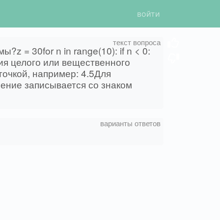
войти
= 30for n in range(10): if n < 0:
чения целого или вещественного
точкой, например: 4.5Для
чение записывается со знаком