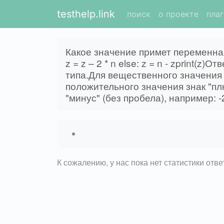
testhelp.link
поиск
о проекте
пла
Какое значение примет переменная 
z = z – 2 * n else: z = n - zprint
типа.Для вещественного значения 
положительного значения знак "пл
"минус" (без пробела), например: -
К сожалению, у нас пока нет статистики отв