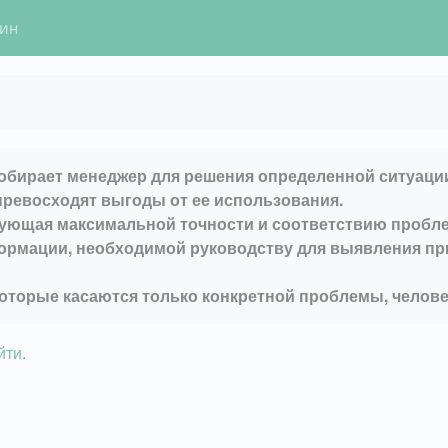
гин
обирает менеджер для решения определенной ситуаци
превосходят выгоды от ее использования.
вующая максимальной точности и соответствию пробл
ормации, необходимой руководству для выявления пр
торые касаются только конкретной проблемы, человек
йти
.