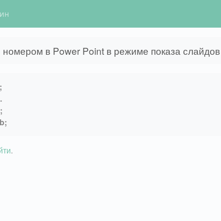
гин
 номером в Power Point в режиме показа слайдо
;
.
;
b;
йти
.