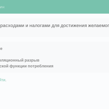
гин
расходами и налогами для достижения желаемог
ке
ефляционный разрыв
нской функции потребления
йти
.