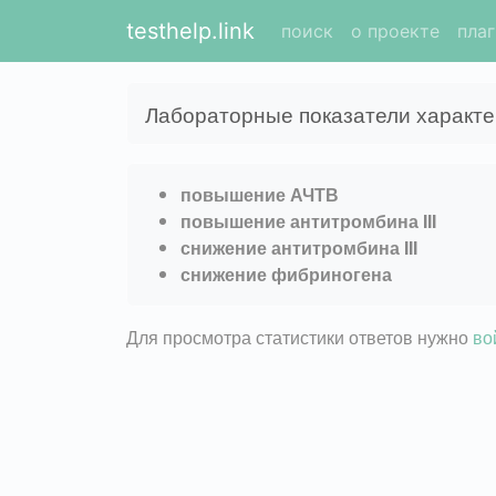
testhelp.link
поиск
о проекте
пла
Лабораторные показатели характе
повышение АЧТВ
повышение антитромбина III
снижение антитромбина III
снижение фибриногена
Для просмотра статистики ответов нужно
во