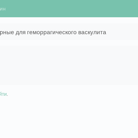
гин
рные для геморрагического васкулита
йти
.