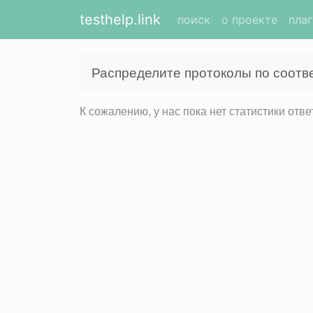
testhelp.link
поиск
о проекте
пла
Распределите протоколы по соотв
К сожалению, у нас пока нет статистики отв