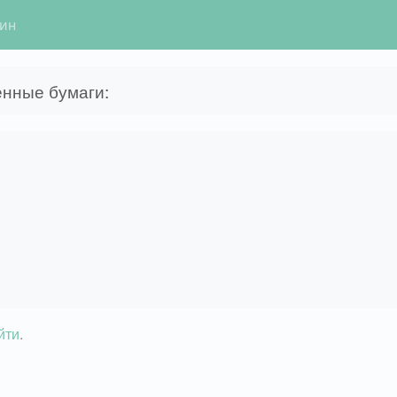
гин
енные бумаги:
йти
.