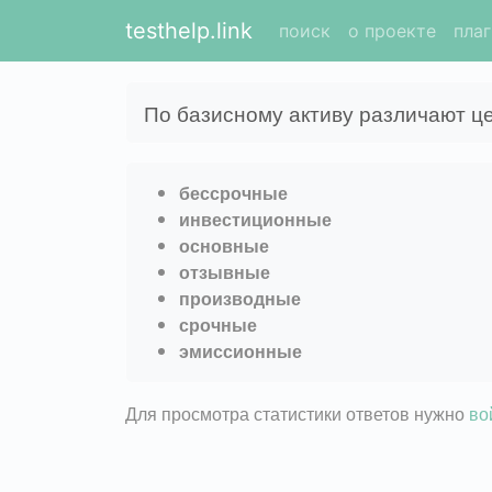
testhelp.link
поиск
о проекте
пла
По базисному активу различают ц
бессрочные
инвестиционные
основные
отзывные
производные
срочные
эмиссионные
Для просмотра статистики ответов нужно
во