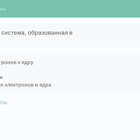
гин
 система, образованная в
тронов к ядру
я
я электронов и ядра
йти
.