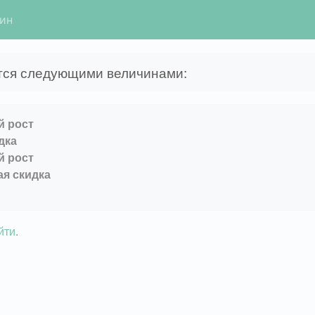
гин
тся следующими величинами:
й рост
дка
й рост
ая скидка
йти
.