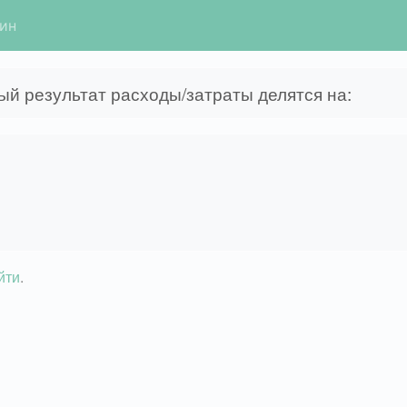
гин
ый результат расходы/затраты делятся на:
йти
.