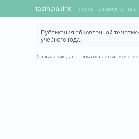
testhelp.link
поиск
о проекте
пла
Публикация обновленной тематик
учебного года.
К сожалению, у нас пока нет статистики отв