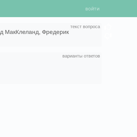
войти
ид МакКлеланд, Фредерик