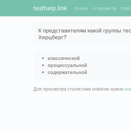
testhelp.link
поиск
о проекте
пла
К представителям какой группы т
Херцберг?
классической
процессуальной
содержательной
Для просмотра статистики ответов нужно
во