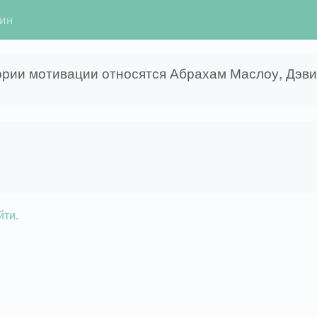
гин
еории мотивации относятся Абрахам Маслоу, Дэв
йти
.