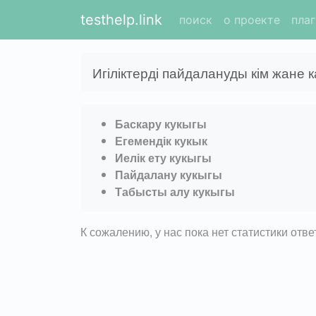
testhelp.link
поиск
о проекте
пла
Игіліктерді пайдалануды кім жане 
Баскару кукыгы
Егемендік кукык
Иелік ету кукыгы
Пайдалану кукыгы
Табысты алу кукыгы
К сожалению, у нас пока нет статистики отв