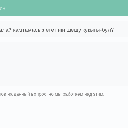
гин
калай камтамасыз ететінін шешу кукыгы-бул?
етов на данный вопрос, но мы работаем над этим.