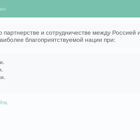
гин
о партнерстве и сотрудничестве между Россией
наиболее благоприятствуемой нации при:
и.
.
и.
йти
.