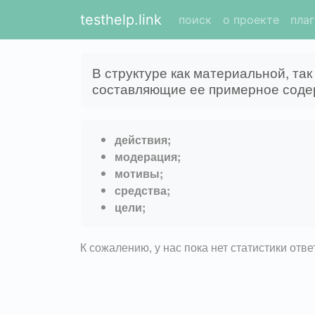
testhelp.link
поиск
о проекте
пла
В структуре как материальной, т
составляющие ее примерное соде
действия;
модерация;
мотивы;
средства;
цели;
К сожалению, у нас пока нет статистики отв