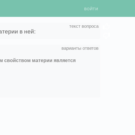
войти
терии в ней:
ым свойством материи является