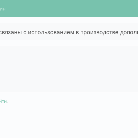
гин
связаны с использованием в производстве допо
йти
.