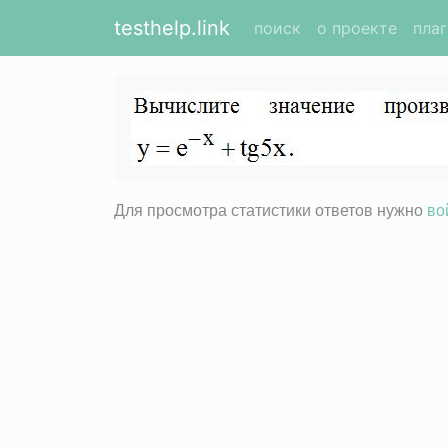
testhelp.link
поиск
о проекте
пла
Для просмотра статистики ответов нужно
во