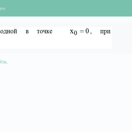
гин
йти
.