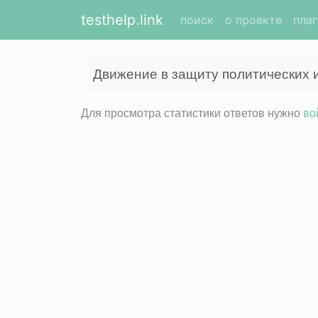
testhelp.link
поиск
о проекте
пла
Движение в защиту политических 
Для просмотра статистики ответов нужно
во