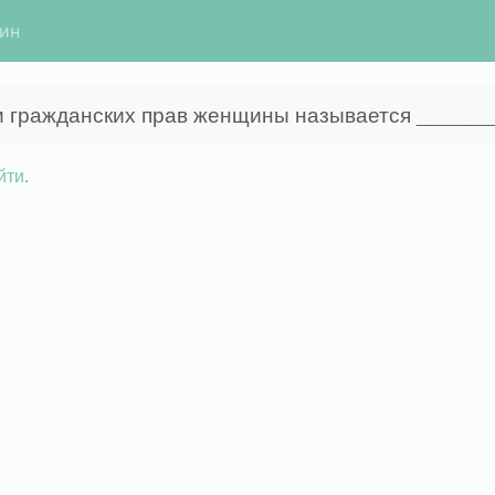
гин
и гражданских прав женщины называется ______
йти
.