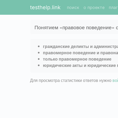
testhelp.link
поиск
о проекте
пла
Понятием «правовое поведение» 
гражданские деликты и администр
правомерное поведение и правон
только правомерное поведение
юридические акты и юридические 
Для просмотра статистики ответов нужно
во