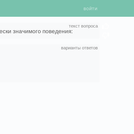
войти
ски значимого поведения: