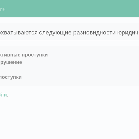
гин
охватываются следующие разновидности юридиче
ативные проступки
арушение
поступки
йти
.