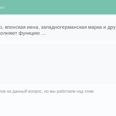
гин
р, японская иена, западногерманская марка и дру
полняют функцию …
етов на данный вопрос, но мы работаем над этим.