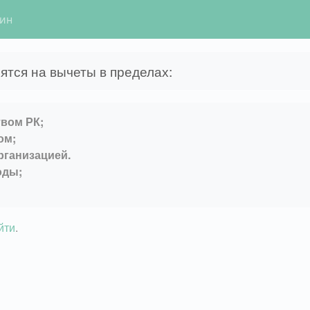
гин
ятся на вычеты в пределах:
вом РК;
ом;
рганизацией.
оды;
йти
.