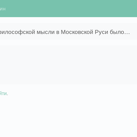
гин
философской мысли в Московской Руси было…
йти
.