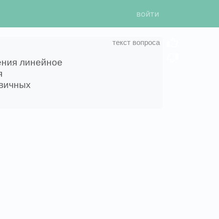
войти
ения линейное
я
вичных