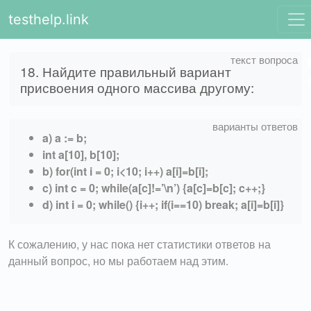
testhelp.link
18. Найдите правильный вариант
присвоения одного массива другому:
a) a := b;
int a[10], b[10];
b) for(int i = 0; i<10; i++) a[i]=b[i];
c) int c = 0; while(a[c]!=’\n’) {a[c]=b[c]; c++;}
d) int i = 0; while() {i++; if(i==10) break; a[i]=b[i]}
К сожалению, у нас пока нет статистики ответов на
данный вопрос, но мы работаем над этим.