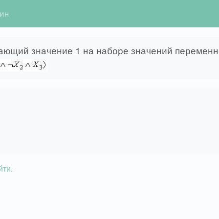
гин
ющий значение 1 на наборе значений переменных
йти
.