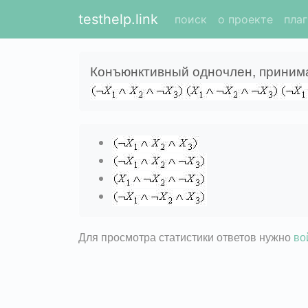
testhelp.link
поиск
о проекте
пла
Конъюнктивный одночлен, принима
Для просмотра статистики ответов нужно
во