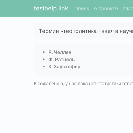
testhelp.link
поиск
о проекте
пла
Термин «геополитика» ввел в нау
Р. Челлен
Ф. Ратцель
К. Хаусхофер
К сожалению, у нас пока нет статистики отв