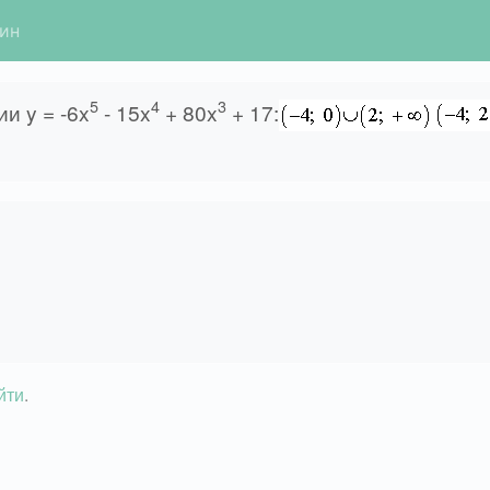
гин
5
4
3
и y = -6x
- 15x
+ 80x
+ 17:
йти
.