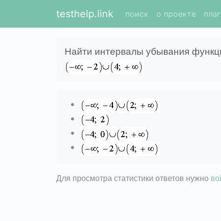
testhelp.link
поиск
о проекте
пла
Найти интервалы убывания функци
Для просмотра статистики ответов нужно
во