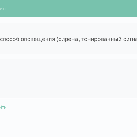
гин
способ оповещения (сирена, тонированный сигнал
йти
.