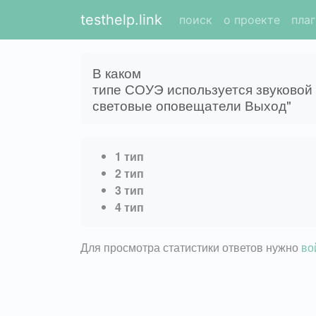
testhelp.link
поиск
о проекте
пла
В каком
типе СОУЭ используется звуковой 
световые оповещатели Выход"
1 тип
2 тип
3 тип
4 тип
Для просмотра статистики ответов нужно
во