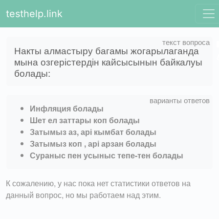
testhelp.link
Накты алмастыру багамы жогарылаганда
мына озгерістердін кайсысынын байкалуы
болады:
Инфляция болады
Шет ел заттары коп болады
Затымыз аз, арі кымбат болады
Затымыз коп , арі арзан болады
Сураныс пен усыныс тепе-тен болады
К сожалению, у нас пока нет статистики ответов на
данный вопрос, но мы работаем над этим.