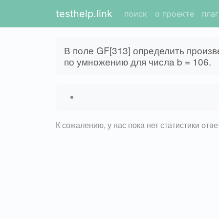
testhelp.link
поиск
о проекте
пла
В поле GF[313] определить произв
по умножению для числа b = 106.
К сожалению, у нас пока нет статистики отв