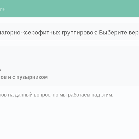
гин
нагорно-ксерофитных группировок: Выберите вер
в
лов и с пузырником
етов на данный вопрос, но мы работаем над этим.