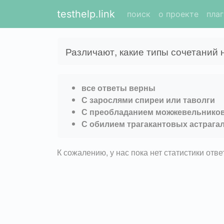
testhelp.link
поиск
о проекте
пла
Различают, какие типы сочетаний 
все ответы верны
С зарослями спиреи или таволги
С преобладанием можжевельнико
С обилием трагакантовых астрага
К сожалению, у нас пока нет статистики отв